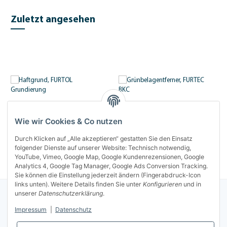
Zuletzt angesehen
Wie wir Cookies & Co nutzen
Durch Klicken auf „Alle akzeptieren“ gestatten Sie den Einsatz
Haftgrund, FURTOL Grundierung
Grünbelagentferner, FURTEC BKC
folgender Dienste auf unserer Website: Technisch notwendig,
YouTube, Vimeo, Google Map, Google Kundenrezensionen, Google
25,89 €
*
9,85 €
*
(Netto 21,76 €)
ab
Analytics 4, Google Tag Manager, Google Ads Conversion Tracking.
Sie können die Einstellung jederzeit ändern (Fingerabdruck-Icon
links unten). Weitere Details finden Sie unter
Konfigurieren
und in
unserer
Datenschutzerklärung
.
Über uns
Impressum
|
Datenschutz
Rechtliches