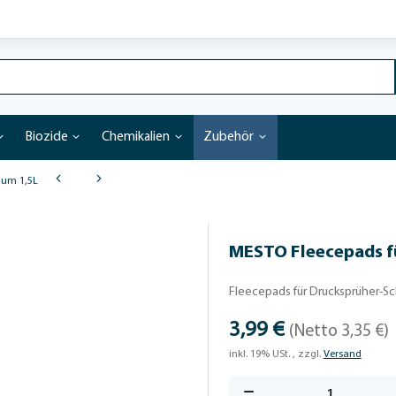
Biozide
Chemikalien
Zubehör
aum 1,5L
MESTO Fleecepads f
Fleecepads für Drucksprüher-S
3,99 €
(Netto 3,35 €)
inkl. 19% USt. , zzgl.
Versand