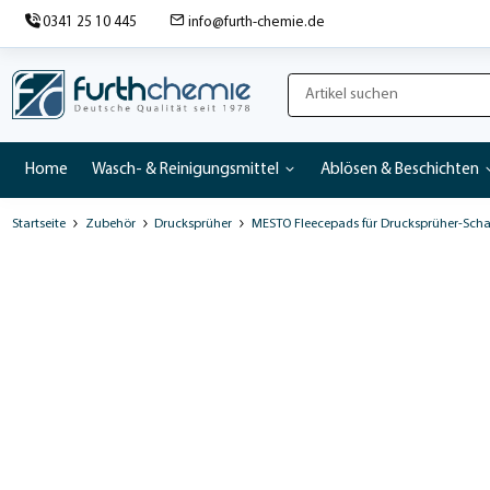
0341 25 10 445
info@furth-chemie.de
Home
Wasch- & Reinigungsmittel
Ablösen & Beschichten
Startseite
Zubehör
Drucksprüher
MESTO Fleecepads für Drucksprüher-Sch